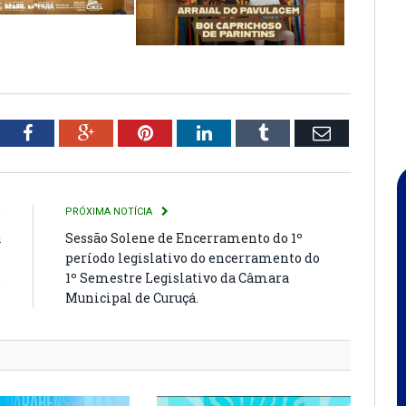
tter
Facebook
Google+
Pinterest
LinkedIn
Tumblr
Email
R
PRÓXIMA NOTÍCIA
a
Sessão Solene de Encerramento do 1º
m
período legislativo do encerramento do
.
1º Semestre Legislativo da Câmara
Municipal de Curuçá.