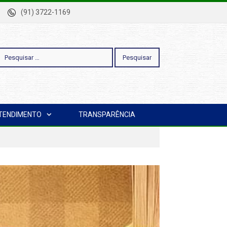
-Pa
(91) 3722-1169
esquisar
TENDIMENTO
TRANSPARÊNCIA
or: