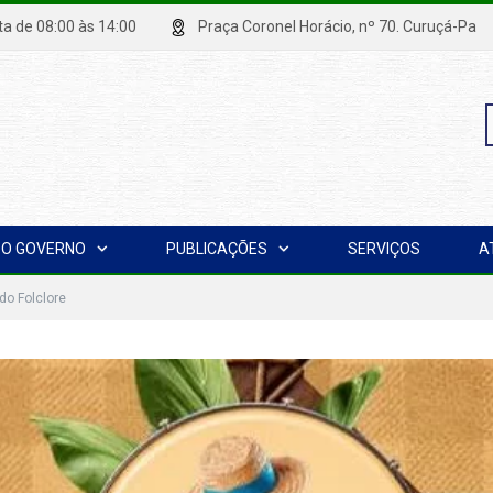
xta de 08:00 às 14:00
Praça Coronel Horácio, nº 70. Curuçá
P
O GOVERNO
PUBLICAÇÕES
SERVIÇOS
A
p
 do Folclore