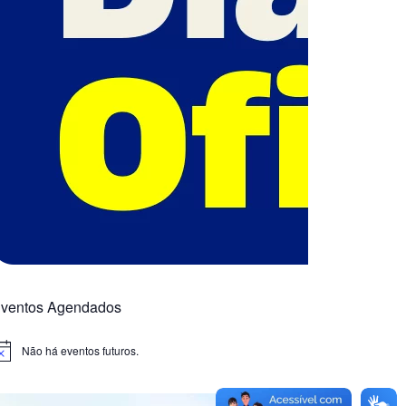
ventos Agendados
Não há eventos futuros.
otice