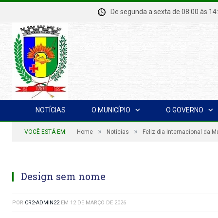
De segunda a sexta de 08:00 à
NOTÍCIAS
O MUNICÍPIO
O GOVERNO
»
»
VOCÊ ESTÁ EM:
Home
Notícias
Feliz dia Internacional da M
Design sem nome
POR
CR2-ADMIN22
EM
12 DE MARÇO DE 2026