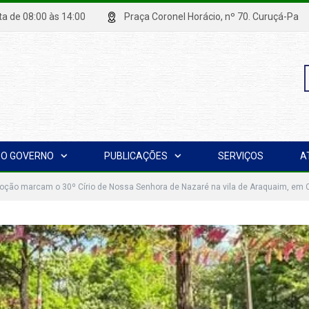
xta de 08:00 às 14:00
Praça Coronel Horácio, nº 70. Curuçá
P
O GOVERNO
PUBLICAÇÕES
SERVIÇOS
A
p
voção marcam o 30º Círio de Nossa Senhora de Nazaré na vila de Araquaim, em 