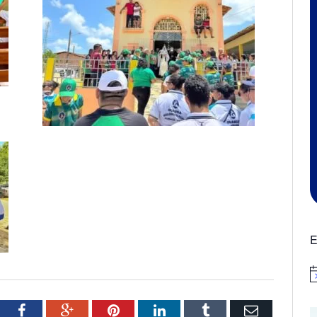
E
N
tter
Facebook
Google+
Pinterest
LinkedIn
Tumblr
Email