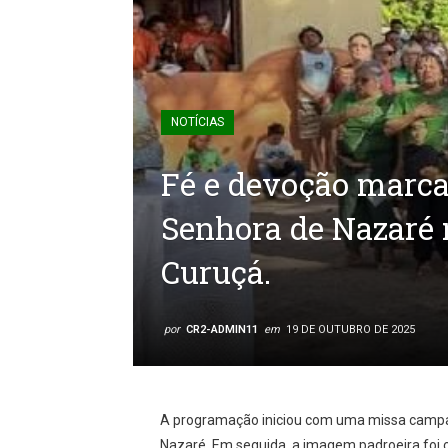
NOTÍCIAS
Fé e devoção marca
Senhora de Nazaré 
Curuçá.
por
CR2-ADMIN11
em
19 DE OUTUBRO DE 2025
A programação iniciou com uma missa campal
Nazaré. Em seguida a imagem padroeira foi c