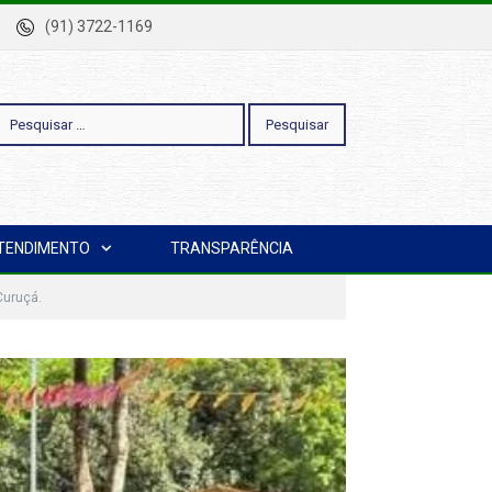
-Pa
(91) 3722-1169
esquisar
TENDIMENTO
TRANSPARÊNCIA
or:
Curuçá.