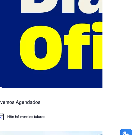
ventos Agendados
Não há eventos futuros.
otice