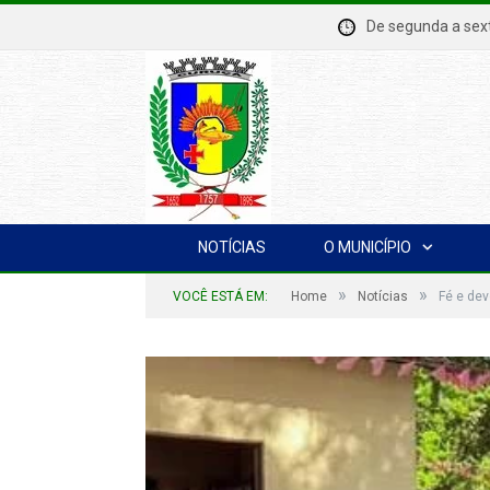
De segunda a se
NOTÍCIAS
O MUNICÍPIO
»
»
VOCÊ ESTÁ EM:
Home
Notícias
Fé e de