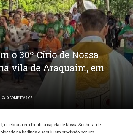
m o 30º Círio de Nossa
na vila de Araquaim, em
0 COMENTÁRIOS
, celebrada em frente a capela de Nossa Senhora de
olocada na berlinda e seguiu em procissão por um