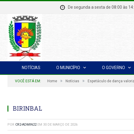
De segunda a sexta de 08:00 à
NOTÍCIAS
O MUNICÍPIO
O GOVERNO
»
»
VOCÊ ESTÁ EM:
Home
Notícias
Espetáculo de dança valoriz
BIRINBAL
POR
CR2-ADMIN22
EM
30 DE MARÇO DE 2026