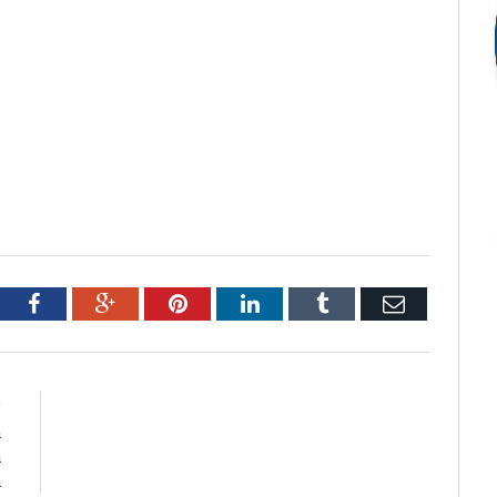
tter
Facebook
Google+
Pinterest
LinkedIn
Tumblr
Email
R
a
a
a