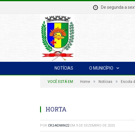
De segunda a se
NOTÍCIAS
O MUNICÍPIO
»
»
VOCÊ ESTÁ EM:
Home
Notícias
Escola d
HORTA
POR
CR2-ADMIN22
EM
9 DE DEZEMBRO DE 2025