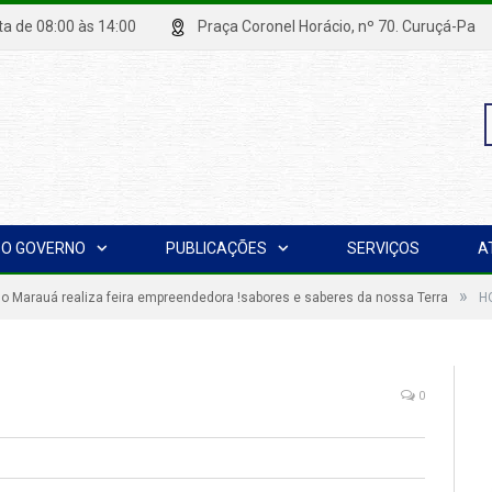
xta de 08:00 às 14:00
Praça Coronel Horácio, nº 70. Curuçá
P
O GOVERNO
PUBLICAÇÕES
SERVIÇOS
A
p
»
o Marauá realiza feira empreendedora !sabores e saberes da nossa Terra
H
0