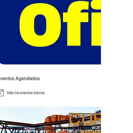
ventos Agendados
Não há eventos futuros.
otice