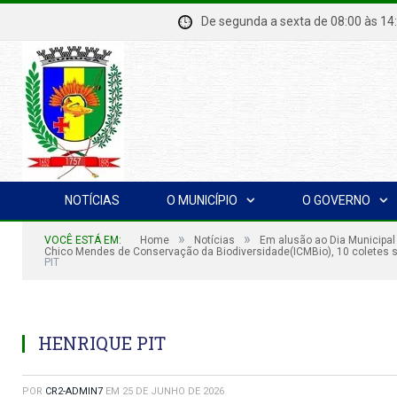
De segunda a sexta de 08:00 à
NOTÍCIAS
O MUNICÍPIO
O GOVERNO
»
»
VOCÊ ESTÁ EM:
Home
Notícias
Em alusão ao Dia Municipal 
Chico Mendes de Conservação da Biodiversidade(ICMBio), 10 coletes sal
PIT
HENRIQUE PIT
POR
CR2-ADMIN7
EM
25 DE JUNHO DE 2026