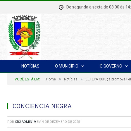
De segunda a sexta de 08:00 à
NOTÍCIAS
O MUNICÍPIO
O GOVERNO
»
»
VOCÊ ESTÁ EM:
Home
Notícias
EETEPA Curuçá promove Fei
CONCIENCIA NEGRA
POR
CR2-ADMIN19
EM
9 DE DEZEMBRO DE 2025