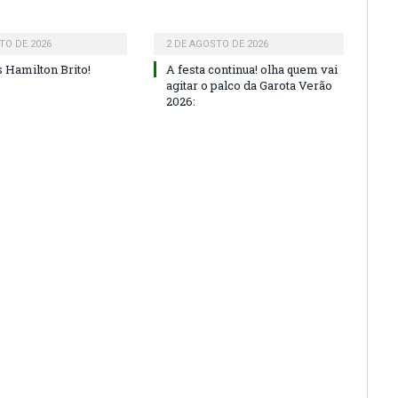
TO DE 2026
2 DE AGOSTO DE 2026
 Hamilton Brito!
A festa continua! olha quem vai
agitar o palco da Garota Verão
2026: