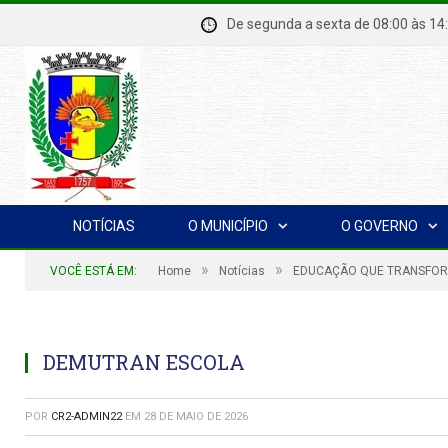
De segunda a sexta de 08:00 à
NOTÍCIAS
O MUNICÍPIO
O GOVERNO
»
»
VOCÊ ESTÁ EM:
Home
Notícias
EDUCAÇÃO QUE TRANSFORM
DEMUTRAN ESCOLA
POR
CR2-ADMIN22
EM
28 DE MAIO DE 2026