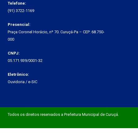
Telefone:
(91) 3722-1169
Presencial:
Praça Coronel Horácio, nº 70. Curuçá-Pa – CEP: 68.750-
000
CNPJ:
05.171.939/0001-32
Eletrônico:
Ouvidoria
/
e-SIC
Todos os direitos reservados a Prefeitura Municipal de Curuçá.