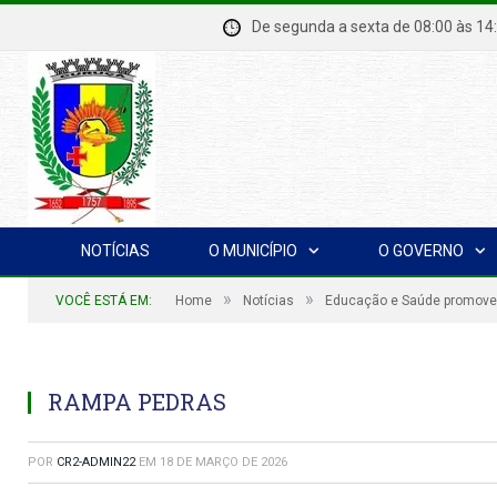
De segunda a sexta de 08:00 à
NOTÍCIAS
O MUNICÍPIO
O GOVERNO
»
»
VOCÊ ESTÁ EM:
Home
Notícias
Educação e Saúde promovem
RAMPA PEDRAS
POR
CR2-ADMIN22
EM
18 DE MARÇO DE 2026