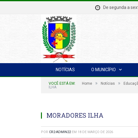
De segunda a se
NOTÍCIAS
O MUNICÍPIO
»
»
VOCÊ ESTÁ EM:
Home
Notícias
Educaçã
ILHA
MORADORES ILHA
POR
CR2-ADMIN22
EM
18 DE MARÇO DE 2026