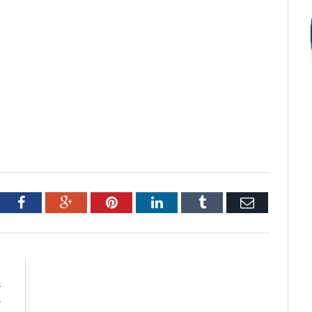
tter
Facebook
Google+
Pinterest
LinkedIn
Tumblr
Email
R
a
a