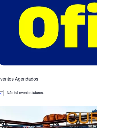
ventos Agendados
Não há eventos futuros.
otice