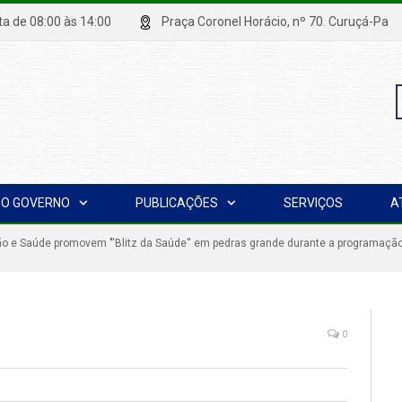
xta de 08:00 às 14:00
Praça Coronel Horácio, nº 70. Curuçá
P
O GOVERNO
PUBLICAÇÕES
SERVIÇOS
A
p
o e Saúde promovem "'Blitz da Saúde'' em pedras grande durante a programaçã
0