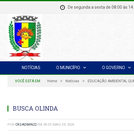
De segunda a sexta de 08:00 à
NOTÍCIAS
O MUNICÍPIO
O GOVERNO
»
»
VOCÊ ESTÁ EM:
Home
Notícias
EDUCAÇÃO AMBIENTAL QU
BUSCA OLINDA
POR
CR2-ADMIN22
EM
28 DE MAIO DE 2026