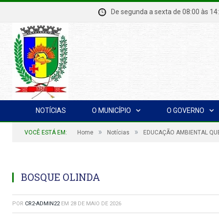
De segunda a sexta de 08:00 à
NOTÍCIAS
O MUNICÍPIO
O GOVERNO
»
»
VOCÊ ESTÁ EM:
Home
Notícias
EDUCAÇÃO AMBIENTAL QU
BOSQUE OLINDA
POR
CR2-ADMIN22
EM
28 DE MAIO DE 2026