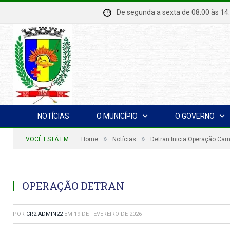
De segunda a sexta de 08:00 à
NOTÍCIAS
O MUNICÍPIO
O GOVERNO
»
»
VOCÊ ESTÁ EM:
Home
Notícias
Detran Inicia Operação Ca
OPERAÇÃO DETRAN
POR
CR2-ADMIN22
EM
19 DE FEVEREIRO DE 2026