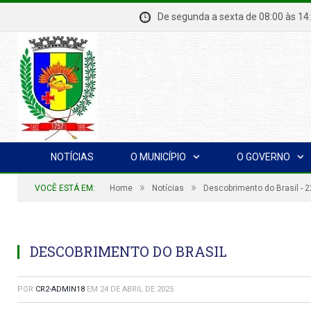
De segunda a sexta de 08:00 à
NOTÍCIAS
O MUNICÍPIO
O GOVERNO
»
»
VOCÊ ESTÁ EM:
Home
Notícias
Descobrimento do Brasil - 
DESCOBRIMENTO DO BRASIL
POR
CR2-ADMIN18
EM
24 DE ABRIL DE 2025