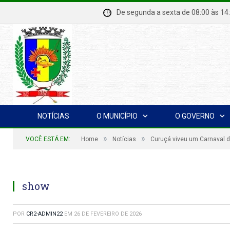
De segunda a sexta de 08:00 à
NOTÍCIAS
O MUNICÍPIO
O GOVERNO
»
»
VOCÊ ESTÁ EM:
Home
Notícias
Curuçá viveu um Carnaval d
show
POR
CR2-ADMIN22
EM
26 DE FEVEREIRO DE 2026