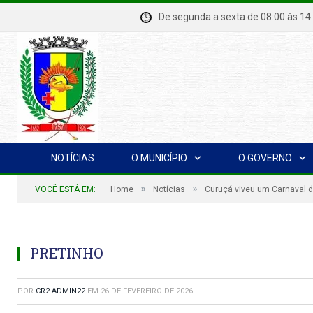
De segunda a sexta de 08:00 à
NOTÍCIAS
O MUNICÍPIO
O GOVERNO
»
»
VOCÊ ESTÁ EM:
Home
Notícias
Curuçá viveu um Carnaval d
PRETINHO
POR
CR2-ADMIN22
EM
26 DE FEVEREIRO DE 2026