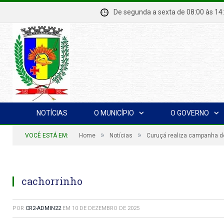
De segunda a sexta de 08:00 à
NOTÍCIAS
O MUNICÍPIO
O GOVERNO
»
»
VOCÊ ESTÁ EM:
Home
Notícias
Curuçá realiza campanha de
cachorrinho
POR
CR2-ADMIN22
EM
10 DE DEZEMBRO DE 2025