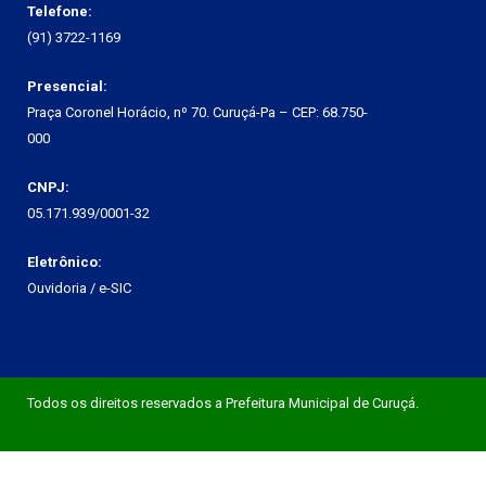
Telefone:
(91) 3722-1169
Presencial:
Praça Coronel Horácio, nº 70. Curuçá-Pa – CEP: 68.750-
000
CNPJ:
05.171.939/0001-32
Eletrônico:
Ouvidoria
/
e-SIC
Todos os direitos reservados a Prefeitura Municipal de Curuçá.