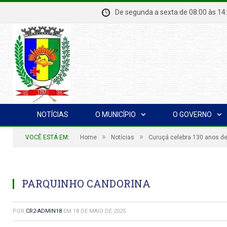
De segunda a sexta de 08:00 à
NOTÍCIAS
O MUNICÍPIO
O GOVERNO
»
»
VOCÊ ESTÁ EM:
Home
Notícias
Curuçá celebra 130 anos de
PARQUINHO CANDORINA
POR
CR2-ADMIN18
EM
18 DE MAIO DE 2025