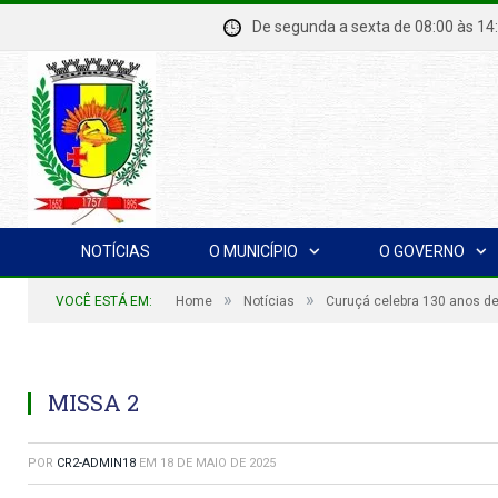
De segunda a sexta de 08:00 à
NOTÍCIAS
O MUNICÍPIO
O GOVERNO
»
»
VOCÊ ESTÁ EM:
Home
Notícias
Curuçá celebra 130 anos de
MISSA 2
POR
CR2-ADMIN18
EM
18 DE MAIO DE 2025