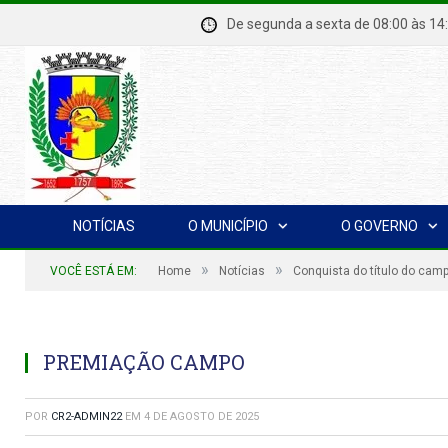
De segunda a sexta de 08:00 à
NOTÍCIAS
O MUNICÍPIO
O GOVERNO
»
»
VOCÊ ESTÁ EM:
Home
Notícias
Conquista do título do cam
PREMIAÇÃO CAMPO
POR
CR2-ADMIN22
EM
4 DE AGOSTO DE 2025