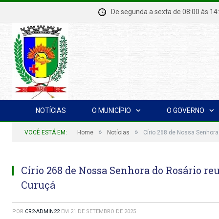
De segunda a sexta de 08:00 à
NOTÍCIAS
O MUNICÍPIO
O GOVERNO
»
»
VOCÊ ESTÁ EM:
Home
Notícias
Círio 268 de Nossa Senhora
Círio 268 de Nossa Senhora do Rosário re
Curuçá
POR
CR2-ADMIN22
EM
21 DE SETEMBRO DE 2025