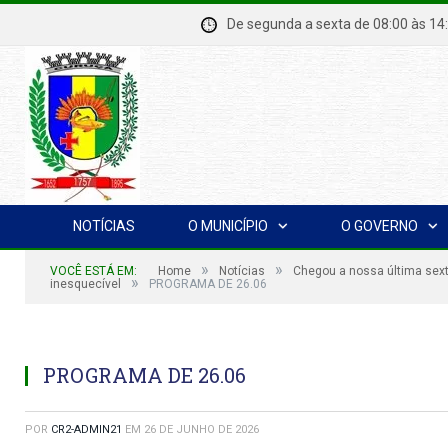
De segunda a sexta de 08:00 à
NOTÍCIAS
O MUNICÍPIO
O GOVERNO
»
»
VOCÊ ESTÁ EM:
Home
Notícias
Chegou a nossa última sexta
»
inesquecível
PROGRAMA DE 26.06
PROGRAMA DE 26.06
POR
CR2-ADMIN21
EM
26 DE JUNHO DE 2026