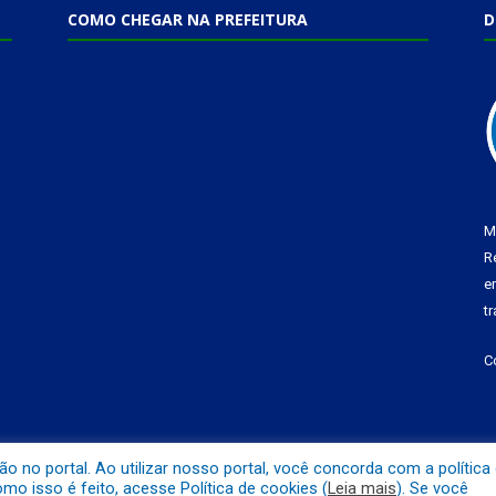
COMO CHEGAR NA PREFEITURA
D
M
R
e
t
C
no portal. Ao utilizar nosso portal, você concorda com a política
o isso é feito, acesse Política de cookies (
Leia mais
). Se você