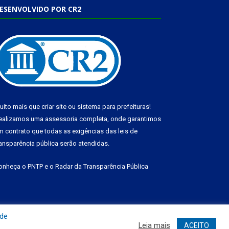
ESENVOLVIDO POR CR2
uito mais que
criar site
ou
sistema para prefeituras
!
ealizamos uma
assessoria
completa, onde garantimos
m contrato que todas as exigências das
leis de
ransparência pública
serão atendidas.
onheça o
PNTP
e o
Radar da Transparência Pública
 de
Leia mais
ACEITO