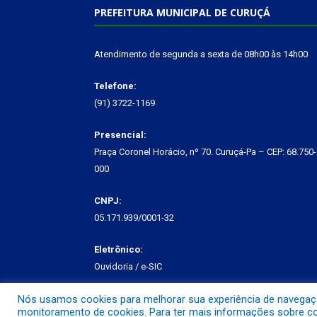
PREFEITURA MUNICIPAL DE CURUÇÁ
Atendimento de segunda a sexta de 08h00 às 14h00
Telefone:
(91) 3722-1169
Presencial:
Praça Coronel Horácio, nº 70. Curuçá-Pa – CEP: 68.750-
000
CNPJ:
05.171.939/0001-32
Eletrônico:
Ouvidoria
/
e-SIC
Nós usamos cookies para melhorar sua experiência de navegação 
monitoramento de cookies. Para ter mais informações sobre com