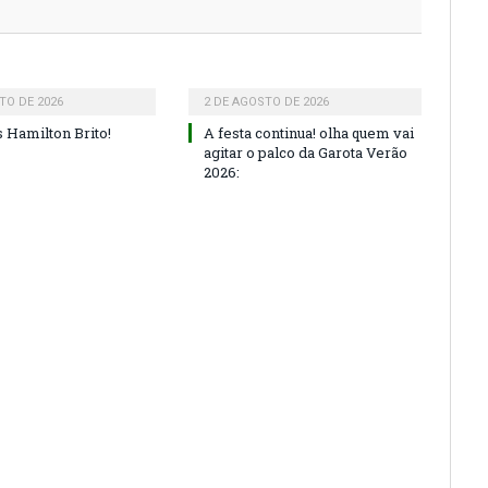
TO DE 2026
2 DE AGOSTO DE 2026
 Hamilton Brito!
A festa continua! olha quem vai
agitar o palco da Garota Verão
2026: