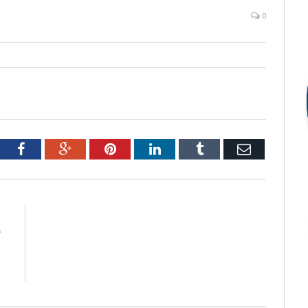
0
tter
Facebook
Google+
Pinterest
LinkedIn
Tumblr
Email
R
a
o
e
l