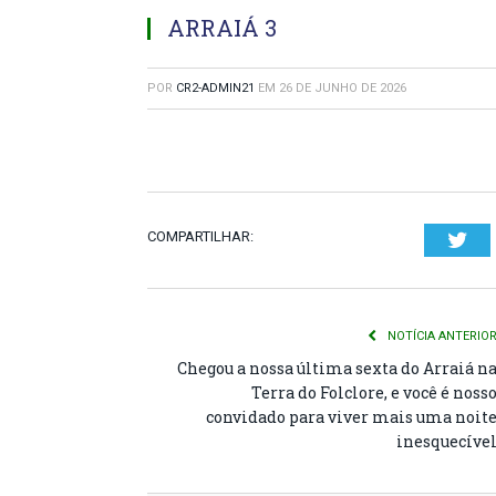
ARRAIÁ 3
POR
CR2-ADMIN21
EM
26 DE JUNHO DE 2026
COMPARTILHAR:
Twi
NOTÍCIA ANTERIO
Chegou a nossa última sexta do Arraiá n
Terra do Folclore, e você é noss
convidado para viver mais uma noit
inesquecíve