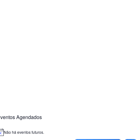
ventos Agendados
Não há eventos futuros.
otice