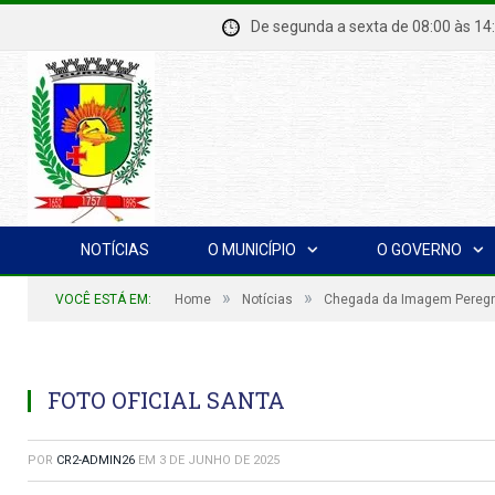
De segunda a sexta de 08:00 à
NOTÍCIAS
O MUNICÍPIO
O GOVERNO
»
»
VOCÊ ESTÁ EM:
Home
Notícias
Chegada da Imagem Peregr
FOTO OFICIAL SANTA
POR
CR2-ADMIN26
EM
3 DE JUNHO DE 2025