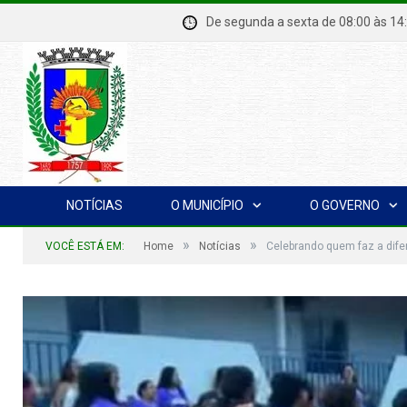
De segunda a sexta de 08:00 à
NOTÍCIAS
O MUNICÍPIO
O GOVERNO
»
»
VOCÊ ESTÁ EM:
Home
Notícias
Celebrando quem faz a dife