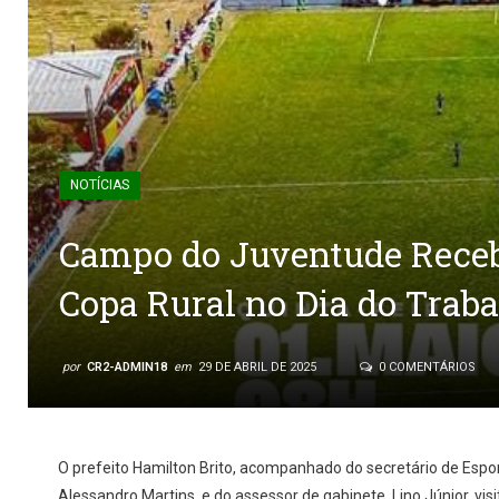
NOTÍCIAS
Campo do Juventude Receb
Copa Rural no Dia do Trab
por
CR2-ADMIN18
em
29 DE ABRIL DE 2025
0 COMENTÁRIOS
O prefeito Hamilton Brito, acompanhado do secretário de Esport
Alessandro Martins, e do assessor de gabinete, Lino Júnior, vi