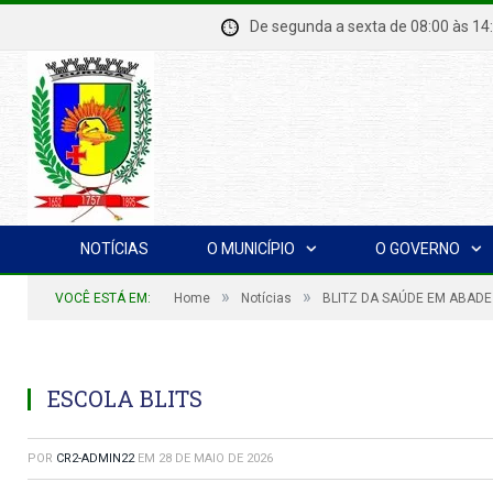
De segunda a sexta de 08:00 à
NOTÍCIAS
O MUNICÍPIO
O GOVERNO
»
»
VOCÊ ESTÁ EM:
Home
Notícias
BLITZ DA SAÚDE EM ABADE
ESCOLA BLITS
POR
CR2-ADMIN22
EM
28 DE MAIO DE 2026