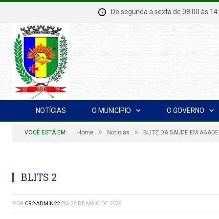
De segunda a sexta de 08:00 à
NOTÍCIAS
O MUNICÍPIO
O GOVERNO
»
»
VOCÊ ESTÁ EM:
Home
Notícias
BLITZ DA SAÚDE EM ABADE
BLITS 2
POR
CR2-ADMIN22
EM
28 DE MAIO DE 2026