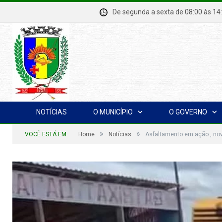
De segunda a sexta de 08:00 à
NOTÍCIAS
O MUNICÍPIO
O GOVERNO
»
»
VOCÊ ESTÁ EM:
Home
Notícias
Asfaltamento em ação , nov