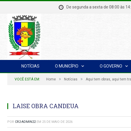
De segunda a sexta de 08:00 à
NOTÍCIAS
O MUNICÍPIO
O GOVERNO
»
»
VOCÊ ESTÁ EM:
Home
Notícias
Aqui tem obras, aqui tem tr
LAISE OBRA CANDEUA
POR
CR2-ADMIN22
EM
25 DE MAIO DE 2026