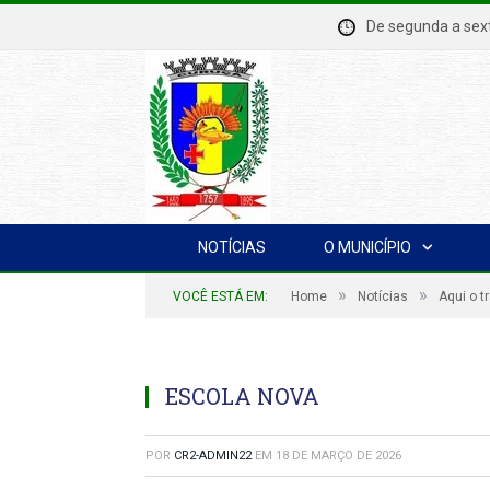
De segunda a se
NOTÍCIAS
O MUNICÍPIO
»
»
VOCÊ ESTÁ EM:
Home
Notícias
Aqui o t
ESCOLA NOVA
POR
CR2-ADMIN22
EM
18 DE MARÇO DE 2026