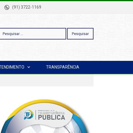
-Pa
(91) 3722-1169
esquisar
TENDIMENTO
TRANSPARÊNCIA
or: