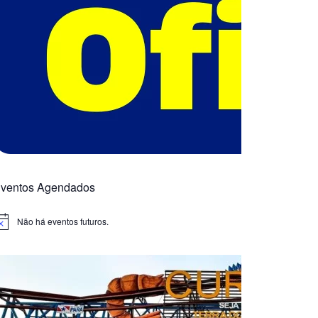
ventos Agendados
Não há eventos futuros.
otice