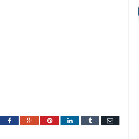
tter
Facebook
Google+
Pinterest
LinkedIn
Tumblr
Email