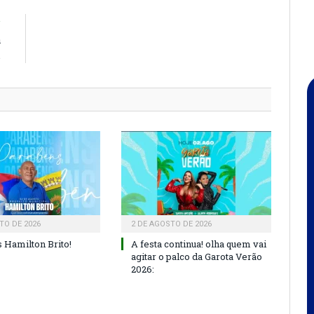
R
á
.
TO DE 2026
2 DE AGOSTO DE 2026
 Hamilton Brito!
A festa continua! olha quem vai
agitar o palco da Garota Verão
2026: