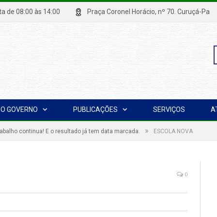
xta de 08:00 às 14:00
Praça Coronel Horácio, nº 70. Curuçá
P
O GOVERNO
PUBLICAÇÕES
SERVIÇOS
A
p
»
rabalho continua! E o resultado já tem data marcada.
ESCOLA NOVA
0