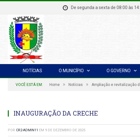
De segunda a sexta de 08:00 à
NOTÍCIAS
O MUNICÍPIO
O GOVERNO
»
»
VOCÊ ESTÁ EM:
Home
Notícias
Ampliação e revitalização d
INAUGURAÇÃO DA CRECHE
POR
CR2-ADMIN11
EM
9 DE DEZEMBRO DE 2025