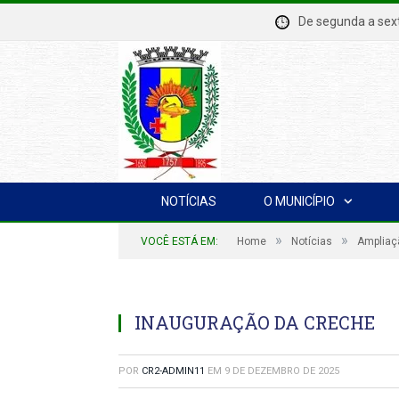
De segunda a se
NOTÍCIAS
O MUNICÍPIO
»
»
VOCÊ ESTÁ EM:
Home
Notícias
Ampliaçã
INAUGURAÇÃO DA CRECHE
POR
CR2-ADMIN11
EM
9 DE DEZEMBRO DE 2025