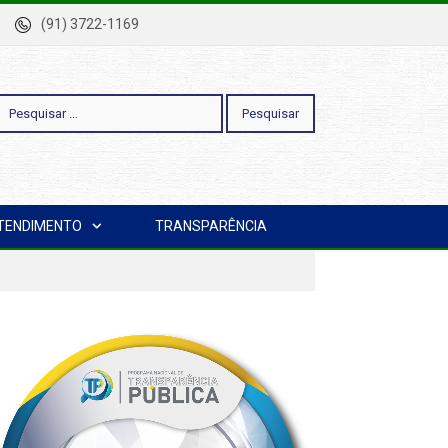
-Pa
(91) 3722-1169
esquisar
TENDIMENTO
TRANSPARÊNCIA
or: