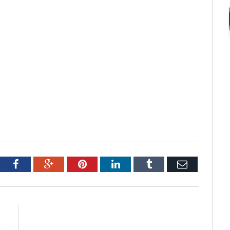
tter
Facebook
Google+
Pinterest
LinkedIn
Tumblr
Email
R
e