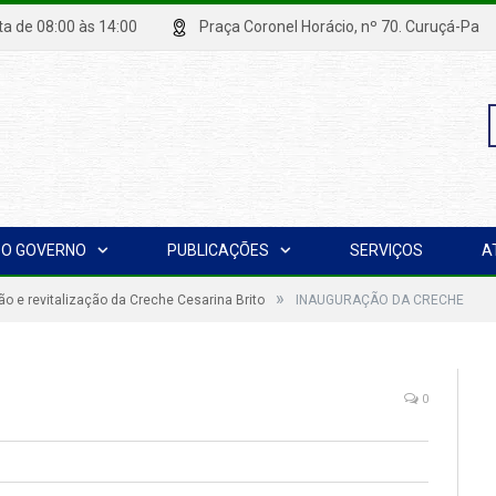
xta de 08:00 às 14:00
Praça Coronel Horácio, nº 70. Curuçá
P
O GOVERNO
PUBLICAÇÕES
SERVIÇOS
A
p
»
o e revitalização da Creche Cesarina Brito
INAUGURAÇÃO DA CRECHE
0