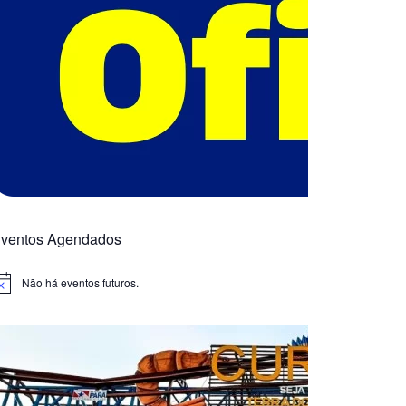
ventos Agendados
Não há eventos futuros.
otice