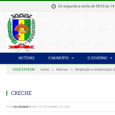
De segunda a sexta de 08:00 à
NOTÍCIAS
O MUNICÍPIO
O GOVERNO
»
»
VOCÊ ESTÁ EM:
Home
Notícias
Ampliação e revitalização d
CRECHE
POR
CR2-ADMIN11
EM
9 DE DEZEMBRO DE 2025