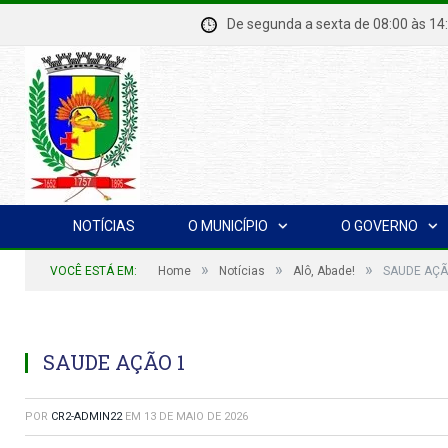
De segunda a sexta de 08:00 à
NOTÍCIAS
O MUNICÍPIO
O GOVERNO
»
»
»
VOCÊ ESTÁ EM:
Home
Notícias
Alô, Abade!
SAUDE AÇÃ
SAUDE AÇÃO 1
POR
CR2-ADMIN22
EM
13 DE MAIO DE 2026