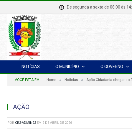
De segunda a sexta de 08:00 à
NOTÍCIAS
O MUNICÍPIO
O GOVERNO
»
»
VOCÊ ESTÁ EM:
Home
Notícias
Ação Cidadania chegando 
AÇÃO
POR
CR2-ADMIN22
EM
9 DE ABRIL DE 2026