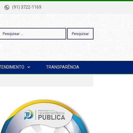
-Pa
(91) 3722-1169
esquisar
TENDIMENTO
TRANSPARÊNCIA
or: