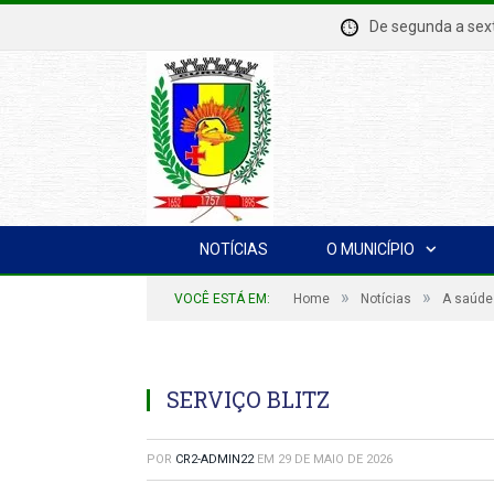
De segunda a se
NOTÍCIAS
O MUNICÍPIO
»
»
VOCÊ ESTÁ EM:
Home
Notícias
A saúde
SERVIÇO BLITZ
POR
CR2-ADMIN22
EM
29 DE MAIO DE 2026