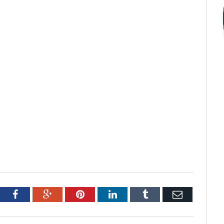
tter
Facebook
Google+
Pinterest
LinkedIn
Tumblr
Email