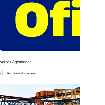
ventos Agendados
Não há eventos futuros.
otice