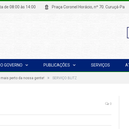
xta de 08:00 às 14:00
Praça Coronel Horácio, nº 70. Curuçá
P
O GOVERNO
PUBLICAÇÕES
SERVIÇOS
A
p
»
 mais perto da nossa gente!
SERVIÇO BLITZ
0