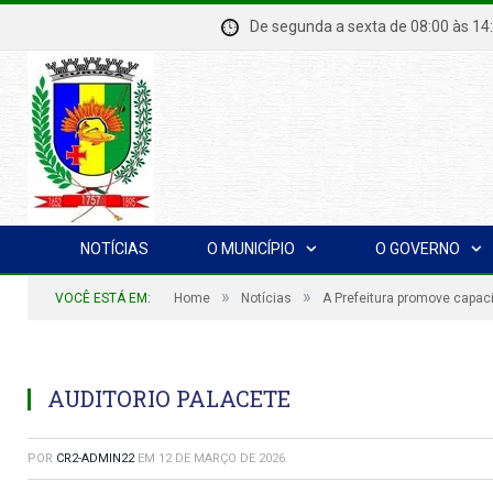
De segunda a sexta de 08:00 à
NOTÍCIAS
O MUNICÍPIO
O GOVERNO
»
»
VOCÊ ESTÁ EM:
Home
Notícias
A Prefeitura promove capac
AUDITORIO PALACETE
POR
CR2-ADMIN22
EM
12 DE MARÇO DE 2026