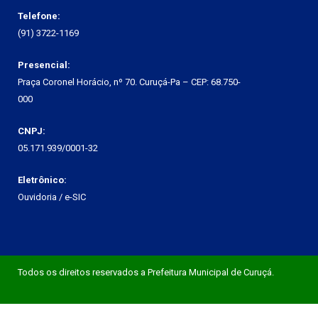
Telefone:
(91) 3722-1169
Presencial:
Praça Coronel Horácio, nº 70. Curuçá-Pa – CEP: 68.750-
000
CNPJ:
05.171.939/0001-32
Eletrônico:
Ouvidoria
/
e-SIC
Todos os direitos reservados a Prefeitura Municipal de Curuçá.