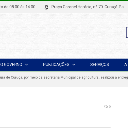
xta de 08:00 às 14:00
Praça Coronel Horácio, nº 70. Curuçá
P
O GOVERNO
PUBLICAÇÕES
SERVIÇOS
A
p
tura de Curuçá, por meio da secretaria Municipal de agricultura , realizou a ent
0