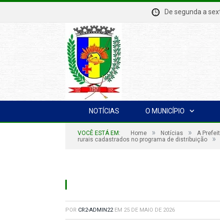
De segunda a se
NOTÍCIAS
O MUNICÍPIO
»
»
VOCÊ ESTÁ EM:
Home
Notícias
A Prefei
»
rurais cadastrados no programa de distribuição
POR
CR2-ADMIN22
EM
25 DE MAIO DE 2026