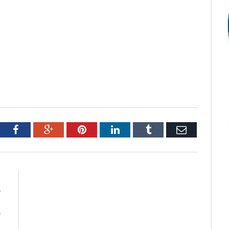
tter
Facebook
Google+
Pinterest
LinkedIn
Tumblr
Email
R
a
,
a
s