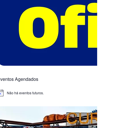
ventos Agendados
Não há eventos futuros.
otice