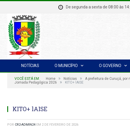
De segunda a sexta de 08:00 à
NOTÍCIAS
O MUNICÍPIO
O GOVERNO
»
»
VOCÊ ESTÁ EM:
Home
Notícias
A prefeitura de Curuçá, por
»
Jornada Pedagógica 2026
KITO+ lAISE
KITO+ lAISE
POR
CR2-ADMIN24
EM
2 DE FEVEREIRO DE 2026