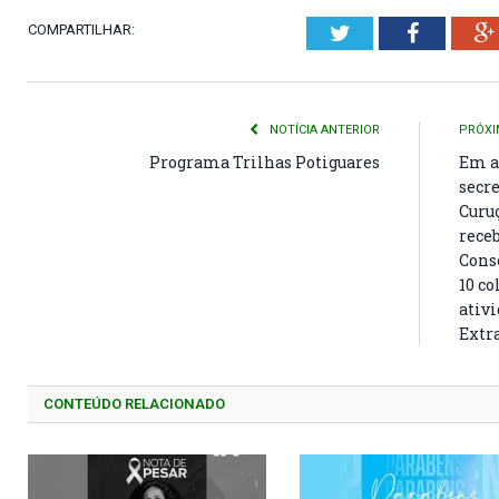
COMPARTILHAR:
Twitter
Faceboo
NOTÍCIA ANTERIOR
PRÓXI
Programa Trilhas Potiguares
Em a
secr
Curu
rece
Cons
10 co
ativi
Extr
CONTEÚDO RELACIONADO