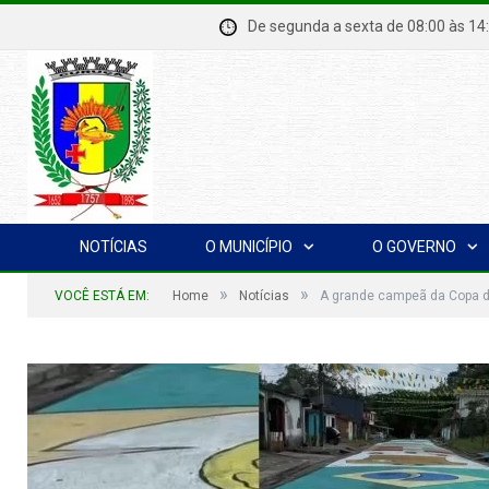
De segunda a sexta de 08:00 à
NOTÍCIAS
O MUNICÍPIO
O GOVERNO
»
»
VOCÊ ESTÁ EM:
Home
Notícias
A grande campeã da Copa da