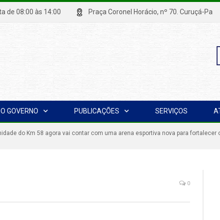
xta de 08:00 às 14:00
Praça Coronel Horácio, nº 70. Curuçá
P
O GOVERNO
PUBLICAÇÕES
SERVIÇOS
A
p
dade do Km 58 agora vai contar com uma arena esportiva nova para fortalecer o 
0