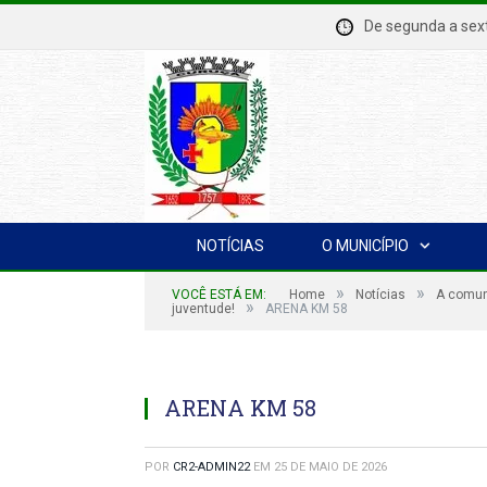
De segunda a se
NOTÍCIAS
O MUNICÍPIO
»
»
VOCÊ ESTÁ EM:
Home
Notícias
A comuni
»
juventude!
ARENA KM 58
ARENA KM 58
POR
CR2-ADMIN22
EM
25 DE MAIO DE 2026