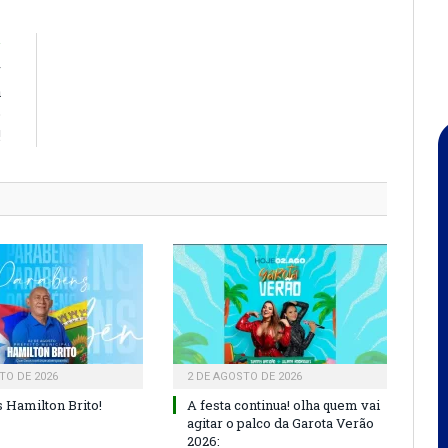
R
r
a
o
!
TO DE 2026
2 DE AGOSTO DE 2026
 Hamilton Brito!
A festa continua! olha quem vai
agitar o palco da Garota Verão
2026: