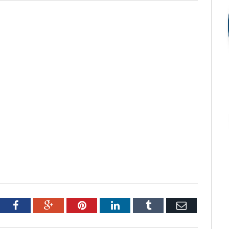
tter
Facebook
Google+
Pinterest
LinkedIn
Tumblr
Email