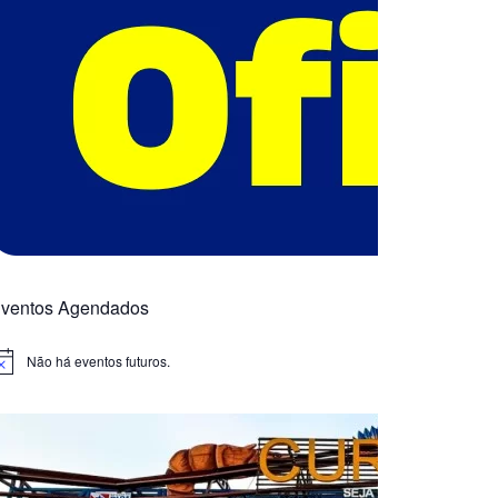
ventos Agendados
Não há eventos futuros.
otice