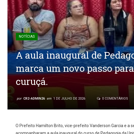
NOTÍCIAS
A aula inaugural de Pedag
marca um novo passo para
curuçá.
por
CR2-ADMIN26
em
1 DE JULHO DE 2026
0 COMENTÁRIOS
O Prefeito Hamilton Brito, vice-prefeito Vanderson Garcia e a 
acompanharam a aula inaugural do curso de Pedagogia da Uni