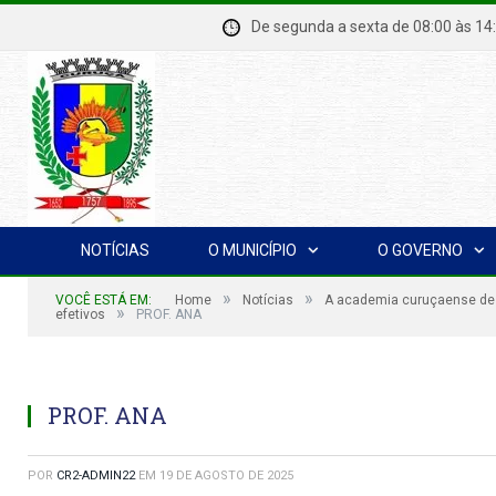
De segunda a sexta de 08:00 à
NOTÍCIAS
O MUNICÍPIO
O GOVERNO
»
»
VOCÊ ESTÁ EM:
Home
Notícias
A academia curuçaense de L
»
efetivos
PROF. ANA
PROF. ANA
POR
CR2-ADMIN22
EM
19 DE AGOSTO DE 2025