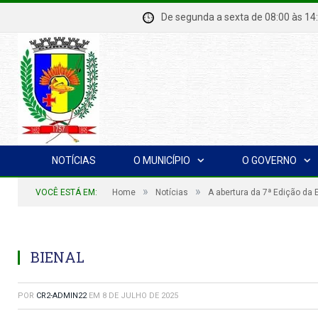
De segunda a sexta de 08:00 à
NOTÍCIAS
O MUNICÍPIO
O GOVERNO
»
»
VOCÊ ESTÁ EM:
Home
Notícias
A abertura da 7ª Edição da 
BIENAL
POR
CR2-ADMIN22
EM
8 DE JULHO DE 2025