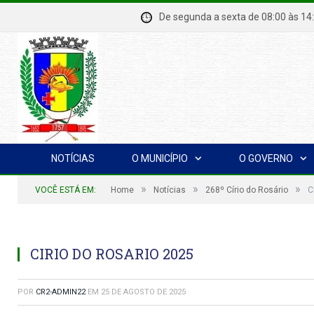
De segunda a sexta de 08:00 à
NOTÍCIAS
O MUNICÍPIO
O GOVERNO
»
»
»
VOCÊ ESTÁ EM:
Home
Notícias
268º Círio do Rosário
C
CIRIO DO ROSARIO 2025
POR
CR2-ADMIN22
EM
25 DE AGOSTO DE 2025