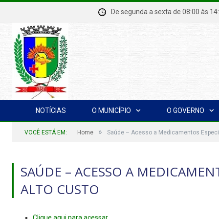
De segunda a sexta de 08:00 à
NOTÍCIAS
O MUNICÍPIO
O GOVERNO
»
VOCÊ ESTÁ EM:
Home
Saúde – Acesso a Medicamentos Especia
SAÚDE – ACESSO A MEDICAMENT
ALTO CUSTO
Clique aqui para acessar