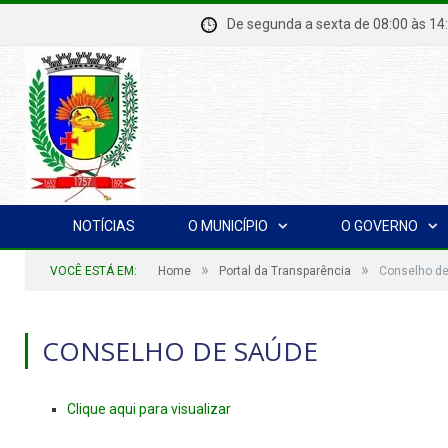
De segunda a sexta de 08:00 à
NOTÍCIAS
O MUNICÍPIO
O GOVERNO
»
»
VOCÊ ESTÁ EM:
Home
Portal da Transparência
Conselho d
CONSELHO DE SAÚDE
Clique aqui para visualizar